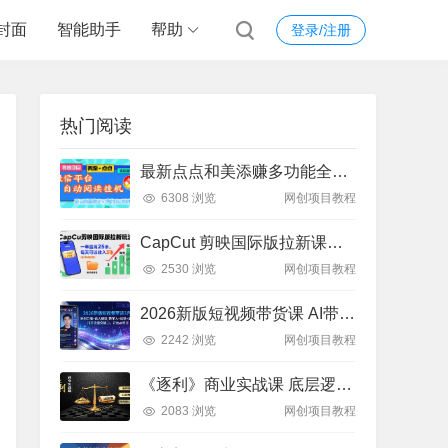
封面
智能助手
帮助
登录/注册
热门阅读
最新点点和美添赚多功能全自动挂机项目，单机一天5-10米 多号多撸【永久脚本+使用教程]
6308 浏览
网创项目教程
CapCut 剪映国际版拉新课：亲测日入 3 张 + 附教程
2530 浏览
网创项目教程
2026新版短视频带货课 AI带货+数字人+多赛道实操教程
2242 浏览
网创项目教程
《逐利》商业实战课 底层逻辑 + 18 锦囊 跨周期财富心法
2083 浏览
网创项目教程