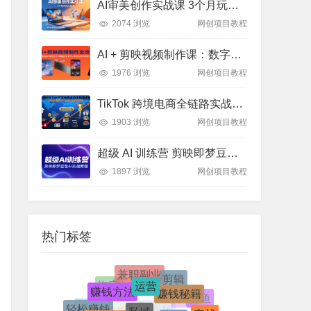
AI审美创作实战课 3个月玩透AI艺术 突破创作瓶颈
2074 浏览
网创项目教程
AI + 剪映视频制作课：数字人特效 + 带货转型，全攻略实操教学
1976 浏览
网创项目教程
TikTok 跨境电商全链路实战：从亏损到 2000 万 GMV 的方法论
1903 浏览
网创项目教程
超级 AI 训练营 剪映即梦豆包实战教程 爆款制作指南
1897 浏览
网创项目教程
热门标签
兼职副业
运营
剪辑
赚钱方法
赚钱秘籍
电商(跨境)
淘宝
电商
私域
闲鱼
漫剧
轻松赚钱
抖音
手机赚钱
实战