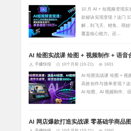
10 月 AI + 短视频
款秘诀实现变现？这门 10 
解，到飞天、鲤鱼、萌娃
覆盖核心能力。还…
AI 绘图实战课 绘图 + 视频制作 + 语音
手赚快报
10个月前
(10-21)
1601
AI 绘图实战课 绘图 + 
高效创作与接单变现？这门 A
AI 绘图、AI 视频制作
AI 网店爆款打造实战课 零基础学商品图
手赚快报
10个月前
(10-21)
1550