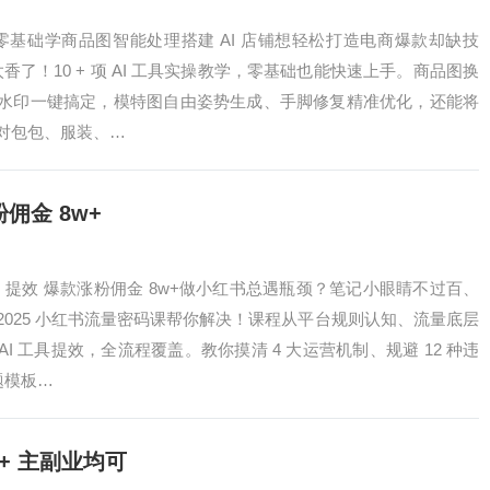
 零基础学商品图智能处理搭建 AI 店铺想轻松打造电商爆款却缺技
太香了！10 + 项 AI 工具实操教学，零基础也能快速上手。商品图换
水印一键搞定，模特图自由姿势生成、手脚修复精准优化，还能将
对包包、服装、…
佣金 8w+
I 提效 爆款涨粉佣金 8w+做小红书总遇瓶颈？笔记小眼睛不过百、
025 小红书流量密码课帮你解决！课程从平台规则认知、流量底层
I 工具提效，全流程覆盖。教你摸清 4 大运营机制、规避 12 种违
题模板…
0+ 主副业均可