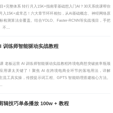
项目+完整体系 转行月入15K+指南零基础想入门AI？30天系统课帮你
入15K+成常态！六大章节环环相扣，从AI基础概念、神经网络原
检测算法全覆盖。结合YOLO、Faster-RCNN等实战项目，手把
。不…
AI 训练师智能驱动实战教程
应用课 老板运营 AI 训练师智能驱动实战教程跨境电商想突破效率瓶颈
术应用课太关键了！聚焦 AI 在跨境电商全环节的落地用法，详解
eek 等主流工具实操，传授提示词工程、GPTS 智能助理搭建核心方法。
…
剪辑技巧单条播放 100w + 教程