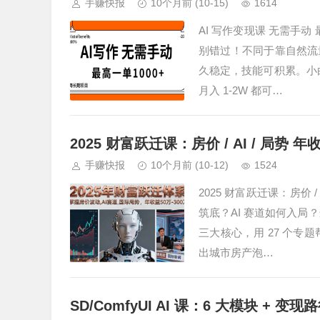
手赚快报
10个月前
(10-15)
1614
AI 写作变现课 无需手动
别错过！不同于靠自然流量
久稳定，技能可积累。小白
月入 1-2W 都可…
2025 财富跃迁课：房价 / AI / 局势 年收益
手赚快报
10个月前
(10-12)
1524
2025 财富跃迁课：房价 / 
筑底？AI 赛道如何入局
三大核心，用 27 个
出城市房产泡…
SD/ComfyUI AI 课：6 大模块 + 变现