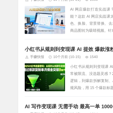
AI 网店爆款打造实战课
能？这款 AI 网店实战课
色、换脸、背景替换、去
商品图转为吸睛视频。针
小红书从规则到变现课 AI 提效 爆款涨粉
手赚快报
10个月前
(10-15)
1540
小红书从规则到变现课 A
常被限流、没选题灵感？2
逻辑，到爆款拆解复制、A
规风险，用 15 个爆款标
AI 写作变现课 无需手动 最高一单 100