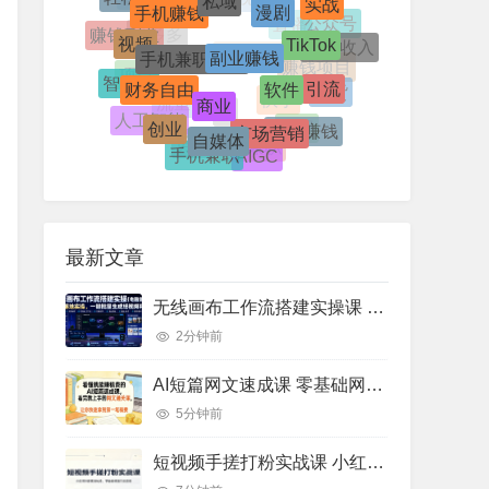
视频号
短视频
AI应用
TikTok
公众号
视频
副业赚钱
手机兼职赚钱
赚钱副业
被动收入
直播
拼多多
软件
财务自由
引流
智能体
跨境电商
赚钱项目
小红书
商业
项目
带货
市场营销
快手
流量
创业
人工智能
小白赚钱
自媒体
IP
变现
剪映
手机兼职
AIGC
网络兼职
最新文章
无线画布工作流搭建实操课 电脑端AI视频图文批量生成商业落地教程
2分钟前
AI短篇网文速成课 零基础网文写作通关 过稿创作实操教程（8月更新）
5分钟前
短视频手搓打粉实战课 小红书抖音截流玩法 账号流量运营实操教程