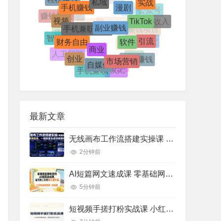
视频号
短视频
AI应用
TikTok
公众号
视频
副业赚钱
手机兼职赚钱
赚钱副业
直播
被动收入
拼多多
软件
财务自由
跨境电商
引流
智能体
小红书
赚钱项目
项目
商业
带货
快手
流量
市场营销
创业
人工智能
小白赚钱
自媒体
IP
变现
剪映
手机兼职
AIGC
网络兼职
最新文章
无线画布工作流搭建实操课 电脑端AI视频图文批量生成商业落地教程
2分钟前
AI短篇网文速成课 零基础网文写作通关 过稿创作实操教程（8月更新）
5分钟前
短视频手搓打粉实战课 小红书抖音截流玩法 账号流量运营实操教程