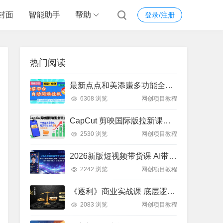
封面
智能助手
帮助
登录/注册
热门阅读
最新点点和美添赚多功能全自动挂机项目，单机一天5-10米 多号多撸【永久脚本+使用教程]
6308 浏览
网创项目教程
CapCut 剪映国际版拉新课：亲测日入 3 张 + 附教程
2530 浏览
网创项目教程
2026新版短视频带货课 AI带货+数字人+多赛道实操教程
2242 浏览
网创项目教程
《逐利》商业实战课 底层逻辑 + 18 锦囊 跨周期财富心法
2083 浏览
网创项目教程