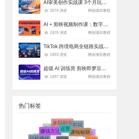
AI审美创作实战课 3个月玩透AI艺术 突破创作瓶颈
2074 浏览
网创项目教程
AI + 剪映视频制作课：数字人特效 + 带货转型，全攻略实操教学
1976 浏览
网创项目教程
TikTok 跨境电商全链路实战：从亏损到 2000 万 GMV 的方法论
1903 浏览
网创项目教程
超级 AI 训练营 剪映即梦豆包实战教程 爆款制作指南
1897 浏览
网创项目教程
热门标签
兼职副业
运营
剪辑
赚钱方法
电商(跨境)
赚钱秘籍
淘宝
电商
私域
闲鱼
轻松赚钱
抖音
漫剧
实战
手机赚钱